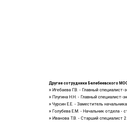
Другие сотрудники Белебеевского МО
»
Игебаева Г.В. - Главный специалист-
»
Плугина Н.Н. - Главный специалист-
»
Чурсин Е.Е. - Заместитель начальни
»
Голубева Е.М. - Начальник отдела -
»
Иванова Т.В. - Старший специалист 2