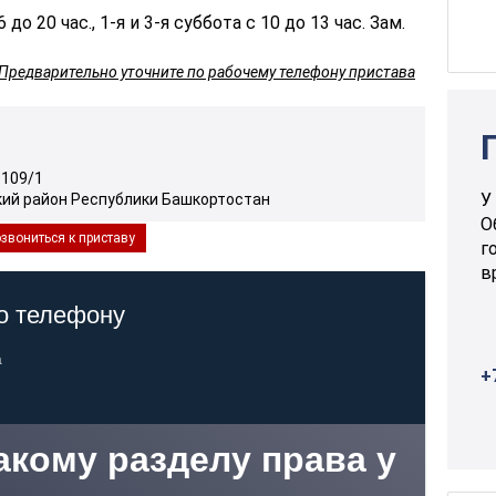
 до 20 час., 1-я и 3-я суббота с 10 до 13 час. Зам.
Предварительно уточните по рабочему телефону пристава
.109/1
У
кий район Республики Башкортостан
О
звониться к приставу
г
в
+