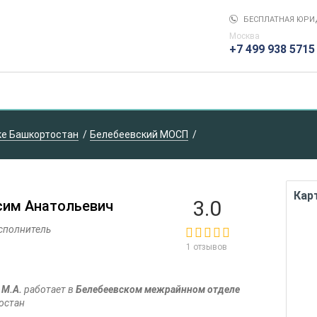
БЕСПЛАТНАЯ ЮРИ
Москва
+7 499 938 5715
ке Башкортостан
Белебеевский МОСП
Кар
3.0
сим Анатольевич
сполнитель
1 отзывов
 М.А.
работает в
Белебеевском межрайнном отделе
остан