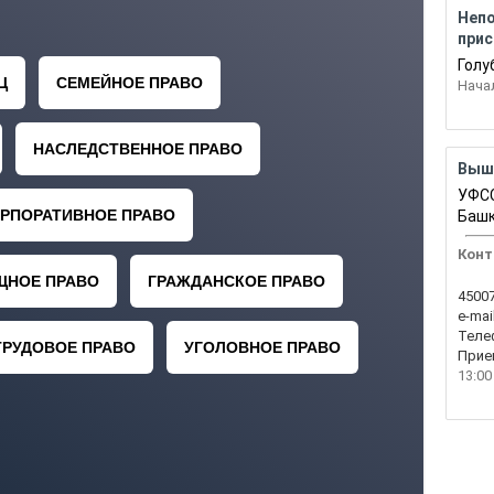
Неп
прис
Голу
Нача
Выш
УФСС
Башк
Конт
45007
e-mail
Теле
Прие
13:00