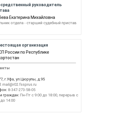
осредственный руководитель
тава
бева Екатерина Михайловна
льник отдела - старший судебный пристав
естоящая организация
П России по Республике
ортостан
акты
7, г.Уфа, ул.Цюрупы, д.95
:
mail@r02.fssprus.ru
фон:
8-347-273-58-05
м граждан:
Пн-Пт с 9:00 до 18:00, перерыв с
 до 14:00