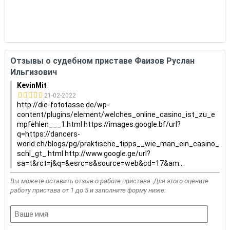
Отзывы о судебном приставе Фаизов Руслан
Ильгизович
KevinMit
21-02-2022
http://die-fototasse.de/wp-
content/plugins/element/welches_online_casino_ist_zu_e
mpfehlen___1.html https://images.google.bf/url?
q=https://dancers-
world.ch/blogs/pg/praktische_tipps__wie_man_ein_casino_
schl_gt_.html http://www.google.ge/url?
sa=t&rct=j&q=&esrc=s&source=web&cd=17&am
...
Вы можете оставить отзыв о работе пристава. Для этого оцените
работу пристава от 1 до 5 и заполните форму ниже: