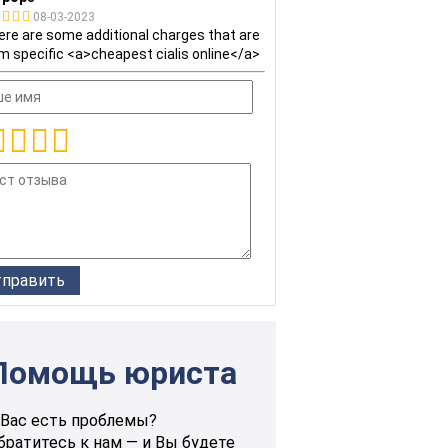
08-03-2023
re are some additional charges that are
m specific <a>cheapest cialis online</a>
Помощь юриста
 Вас есть проблемы?
братитесь к нам — и Вы будете