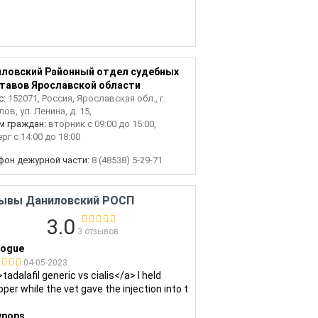
ловский Районный отдел судебных
тавов Ярославской области
с:
152071, Россия, Ярославская обл., г.
ов, ул. Ленина, д. 15,
м граждан:
вторник с 09:00 до 15:00,
рг с 14:00 до 18:00
фон дежурной части:
8 (48538) 5-29-71
ывы Даниловский РОСП
3.0
3 отзывов
cogue
04-05-2023
tadalafil generic vs cialis</a> I held
per while the vet gave the injection into t
ypops