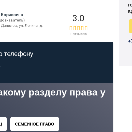
г
в
 Борисовна
3.0
(дознаватель)
 Данилов, ул. Ленина, д.
1 отзывов
+