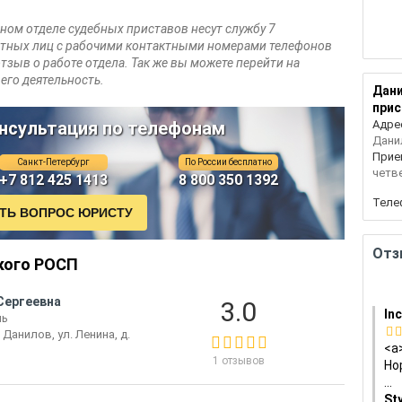
ном отделе судебных приставов несут службу 7
стных лиц с рабочими контактными номерами телефонов
тзыв о работе отдела. Так же вы можете перейти на
его деятельность.
Дани
прис
нсультация по телефонам
Адре
Данил
Прие
Санкт-Петербург
По России бесплатно
четве
+7 812 425 1413
8 800 350 1392
Теле
Отз
кого РОСП
Сергеевна
3.0
In
ль
 Данилов, ул. Ленина, д.
<a>
1 отзывов
Hop
...
St