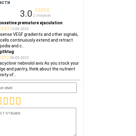
асти
3.0
2 отзывов
poxetine premature ejaculation
13-06-2025
sense VEGF gradients and other signals,
 cells continuously extend and retract
opodia and c
...
githtug
06-05-2023
acyclovir nebivolol avis As you stock your
dge and pantry, think about the nutrient
sity of
...