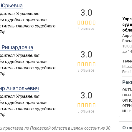
 Юрьевна
3.0
одителя Управления
Упра
ы судебных приставов
суде
ститель главного судебного
4 отзывов
обл
 РФ
Адре
Врем
18:00
а Ришардовна
3.0
до 14
одителя Управления
ы судебных приставов
Теле
http:
ститель главного судебного
3 отзывов
Email
 РФ
Рек
ир Анатольевич
ОКТМ
3.0
ОКАТ
одителя Управления
ОКПО
ы судебных приставов
ОГРН
ститель главного судебного
ИНН:
5 отзывов
 РФ
Отз
 приставов по Псковской области в целом состоит из 30