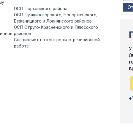
му
ОСП Порховского района
ОСП Пушкиногорского, Новоржевского,
Бежаницкого и Локнянского районов
ОСП Струго-Красненского и Плюсского
айонов
районов
Специалист по контрольно-ревизионной
работе
У
О
г
в
+