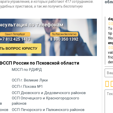
арата управления, в которых работают 417 сотрудников.
обл
судебных приставов, а так же получить бесплатную
da
нсультация по телефонам
To 
tip
Санкт-Петербург
По России бесплатно
fil
+7 812 425 1413
8 800 350 1392
en
val
fri
den
ФССП России по Псковской области
МОСП по РДИРД
ОСП г. Великие Луки
ОСП г.Пскова №1
ОСП Дновского и Дедовичского районов
ОСП Опочецкого и Красногородского
ов
районов
йонов
ОСП Печорского и Палкинского районов