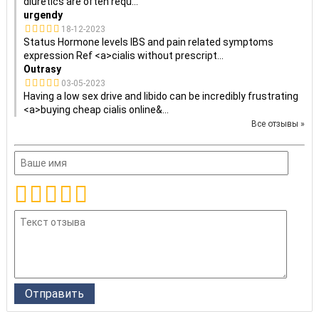
diuretics are often requ
...
urgendy
18-12-2023
Status Hormone levels IBS and pain related symptoms
expression Ref <a>cialis without prescript
...
Outrasy
03-05-2023
Having a low sex drive and libido can be incredibly frustrating
<a>buying cheap cialis online&
...
Все отзывы »