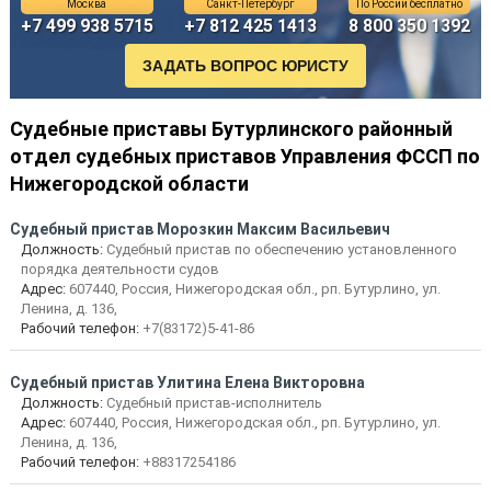
Москва
Санкт-Петербург
По России бесплатно
+7 499 938 5715
+7 812 425 1413
8 800 350 1392
Судебные приставы Бутурлинского районный
отдел судебных приставов Управления ФССП по
Нижегородской области
Судебный пристав Морозкин Максим Васильевич
Должность:
Судебный пристав по обеспечению установленного
порядка деятельности судов
Адрес:
607440, Россия, Нижегородская обл., рп. Бутурлино, ул.
Ленина, д. 136,
Рабочий телефон:
+7(83172)5-41-86
Судебный пристав Улитина Елена Викторовна
Должность:
Судебный пристав-исполнитель
Адрес:
607440, Россия, Нижегородская обл., рп. Бутурлино, ул.
Ленина, д. 136,
Рабочий телефон:
+88317254186