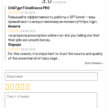
3.0
4 отзывов
CHATgptTUnelDance PRO
01-06-2025
Повышайте эффективность работы с GPTunnel — ваш
прямой мост к искусственному интеллекту! https://gpt
...
Anaerie
24-05-2023
<a>propecia prescription online</a> Are you telling me that
their pills are unsafe becau
...
Stypops
20-02-2023
For this reason, it is important to trust the source and quality
of the essential oil of clary sage
...
Все отзывы »