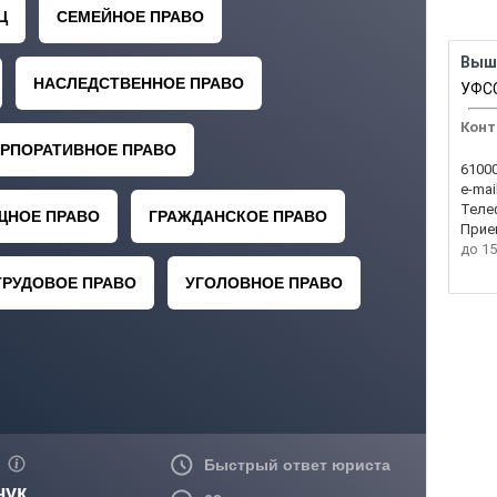
Выш
УФСС
Конт
61000
e-mail
Теле
Прие
до 15