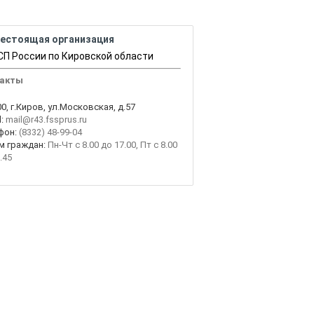
естоящая организация
П России по Кировской области
акты
0, г.Киров, ул.Московская, д.57
:
mail@r43.fssprus.ru
фон:
(8332) 48-99-04
м граждан:
Пн-Чт с 8.00 до 17.00, Пт с 8.00
.45