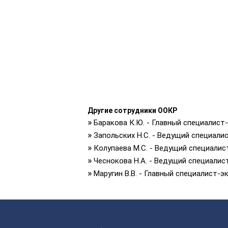
Другие сотрудники ООКР
»
Баракова К.Ю. - Главный специалист
»
Запольских Н.С. - Ведущий специали
»
Колупаева М.С. - Ведущий специалис
»
Чеснокова Н.А. - Ведущий специалис
»
Маругин В.В. - Главный специалист-э