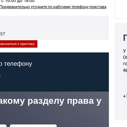
 с 16.00 до 18.00
Предварительно уточните по рабочему телефону пристава
 57
звониться к приставу
У
О
г
в
+