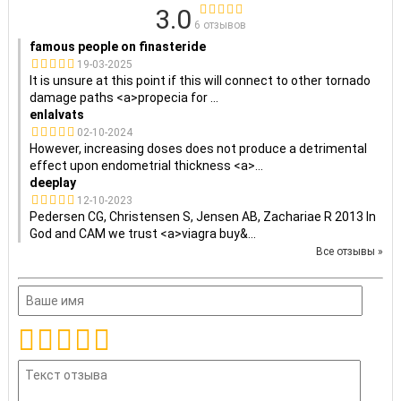
3.0
6 отзывов
famous people on finasteride
19-03-2025
It is unsure at this point if this will connect to other tornado
damage paths <a>propecia for
...
enlalvats
02-10-2024
However, increasing doses does not produce a detrimental
effect upon endometrial thickness <a>
...
deeplay
12-10-2023
Pedersen CG, Christensen S, Jensen AB, Zachariae R 2013 In
God and CAM we trust <a>viagra buy&
...
Все отзывы »