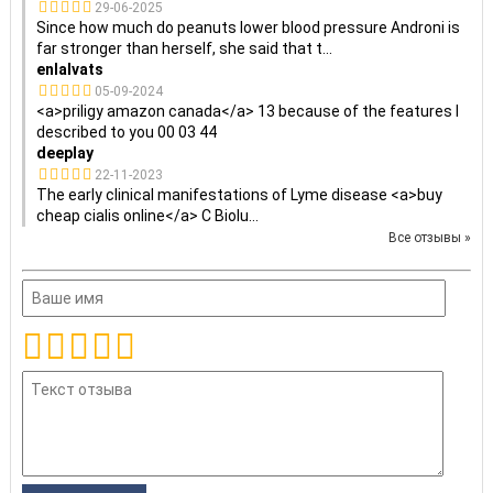
29-06-2025
Since how much do peanuts lower blood pressure Androni is
far stronger than herself, she said that t
...
enlalvats
05-09-2024
<a>priligy amazon canada</a> 13 because of the features I
described to you 00 03 44
deeplay
22-11-2023
The early clinical manifestations of Lyme disease <a>buy
cheap cialis online</a> C Biolu
...
Все отзывы »