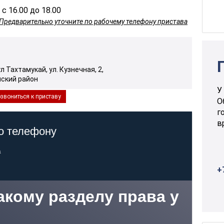
 с 16.00 до 18.00
Предварительно уточните по рабочему телефону пристава
л Тахтамукай, ул. Кузнечная, 2,
ский район
У
звониться к приставу
О
г
в
+