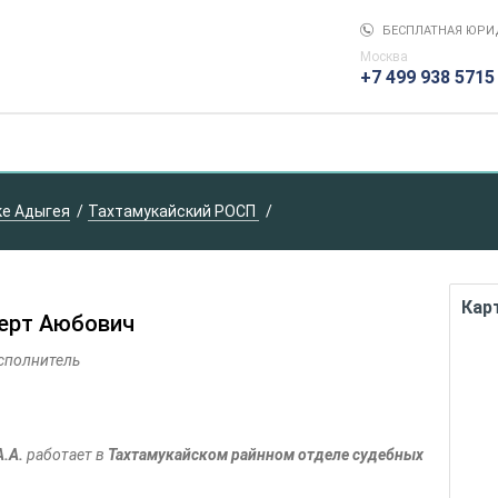
БЕСПЛАТНАЯ ЮРИ
Москва
+7 499 938 5715
ке Адыгея
Тахтамукайский РОСП
Кар
ерт Аюбович
сполнитель
.А.
работает в
Тахтамукайском райнном отделе судебных