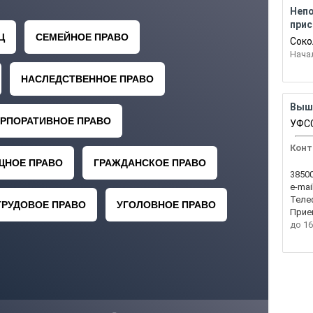
Неп
прис
Соко
Нача
Выш
УФСС
Конт
38500
e-mail
Теле
Прие
до 16