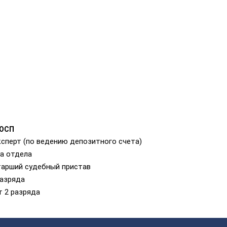
РОСП
ксперт (по ведению депозитного счета)
ка отдела
старший судебный пристав
разряда
т 2 разряда