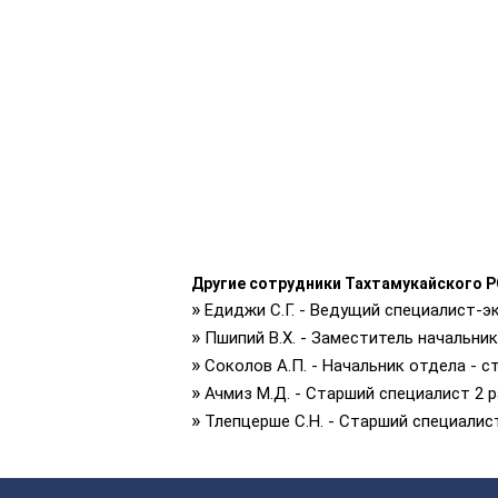
Другие сотрудники Тахтамукайского 
»
Едиджи С.Г. - Ведущий специалист-э
»
Пшипий В.Х. - Заместитель начальни
»
Соколов А.П. - Начальник отдела - 
»
Ачмиз М.Д. - Старший специалист 2 
»
Тлепцерше С.Н. - Старший специалис